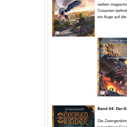
sieben magische
Cosanien befind
ein Auge auf di
Band 04: Der Kr
Die Zwergenkind
legendären Fürs