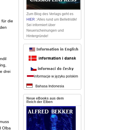
Zum Blog des Verlags geht es
HIER
:
Alles rund um Belletristik!
für die
Sei informiert über
nden
Neuerscheinungen und
Hintergründe!
ndil
ing,
e drei
informacje w języku polskim
Bahasa Indonesia
Neue eBooks aus dem
Reich der Elben
 muss
d Olba