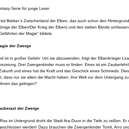
ntasy-Serie für junge Leser
red Bekker’s Zwischenland der Elben, das auch schon den Hintergrund 
 Könige der Elben/Der Krieg der Elben) und den sieben Bände umfasse
efährten der Magie“ bildete.
agie der Zwerge
 ist in großer Gefahr. Um sie abzuwenden, folgt der Elbenkrieger Lira
hezeiung. Drei Zwergenkinder muss er finden: Eines ist ein Zauberlehrl
Zukunft und eines hat die Kraft und das Geschick eines Schmieds. Dies
, dass nur sie allein die Macht haben, ihre Welt vor dem Untergang zu
ihnen das gelingen?
auberaxt der Zwerge
 Riss im Untergrund droht die Stadt Ara-Duun in die Tiefe zu reißen. Er
geschlossen werden! Dazu brauchen die Zwergenkinder Tomli, Arro un