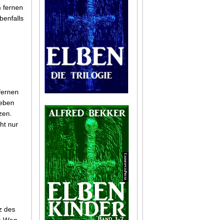
m fernen
benfalls
fernen
leben
zen.
ht nur
z des
em Weg