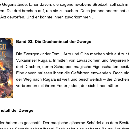
 Gegenstände. Einer davon, die sagenumwobene Streitaxt, soll sich i
en. Die drei brechen auf, um sie zu suchen. Doch jemand anders hat e
e Axt geworfen. Und er könnte ihnen zuvorkommen …
Band 03: Die Dracheninsel der Zwerge
Die Zwergenkinder Tomli, Arro und Olba machen sich auf zur 
Vulkaninsel Rugala. Inmitten von Lavaströmen und Geysiren 
dort Drachen, deren Schuppen magische Eigenschaften besit
Eine davon müssen ihnen die Gefährten entwenden. Doch nic
der Weg nach Rugala ist weit und beschwerlich – die Drachen
verbrennen mit ihrem Feuer jeden, der sich ihnen nähert …
istall der Zwerge
er haben es geschafft: Der magische gläserne Schädel aus dem Besit
ten von Shonda gehört ihnen! Doch er ist eine gefragte Beute: Auf d